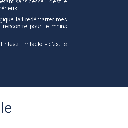
étant sans cesse « c’est le
sérieux.
lgique fait redémarrer mes
e rencontre pour le moins
estin irritable » c’est le
le