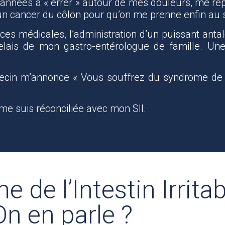
es années à « errer » autour de mes douleurs, me rép
 un cancer du côlon pour qu’on me prenne enfin au 
es médicales, l’administration d’un puissant anta
elais de mon gastro-entérologue de famille. Un
n m’annonce « Vous souffrez du syndrome de l’int
 me suis réconciliée avec mon SII.
 de l’Intestin Irritab
On en parle ?