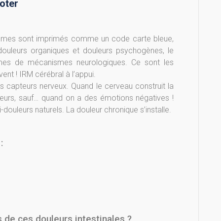
oter
ystèmes sont imprimés comme un code carte bleue,
re douleurs organiques et douleurs psychogènes, le
rmes de mécanismes neurologiques. Ce sont les
ent ! IRM cérébral à l’appui.
des capteurs nerveux. Quand le cerveau construit la
ouleurs, sauf… quand on a des émotions négatives !
douleurs naturels. La douleur chronique s’installe.
:
de ces douleurs intestinales ?