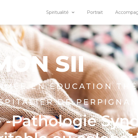
Spiritualité
Portrait
Accompagn
MON SII
ORMÉE EN ÉDUCATION TH
SPITALIER DE PERPIGNA
e -Pathologie Sy