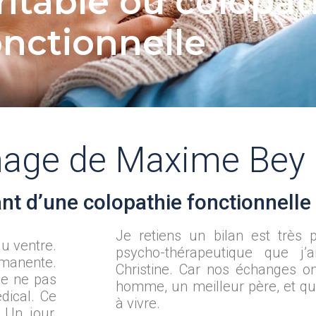
irritable ou colopa
onctionnelle
age de Maxime Bey
ant d’une colopathie fonctionnelle
Je retiens un bilan est très 
u ventre.
psycho-thérapeutique que j’
manente.
Christine. Car nos échanges on
de ne pas
homme, un meilleur père, et qu
dical. Ce
à vivre.
 Un jour,