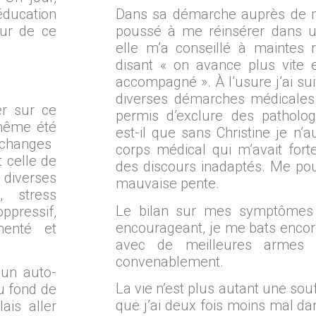
éducation
Dans sa démarche auprès de mo
our de ce
poussé à me réinsérer dans un
elle m’a conseillé à maintes 
disant « on avance plus vite 
?
accompagné ». À l’usure j’ai suiv
diverses démarches médicales
er sur ce
permis d’exclure des pathologi
 même été
est-il que sans Christine je n’
 échanges
corps médical qui m’avait fort
 celle de
des discours inadaptés. Me pou
diverses
mauvaise pente.
, stress
Le bilan sur mes symptômes d
ppressif,
encourageant, je me bats encor
menté et
avec de meilleures armes 
convenablement.
’un auto-
La vie n’est plus autant une sou
u fond de
que j’ai deux fois moins mal da
ais aller