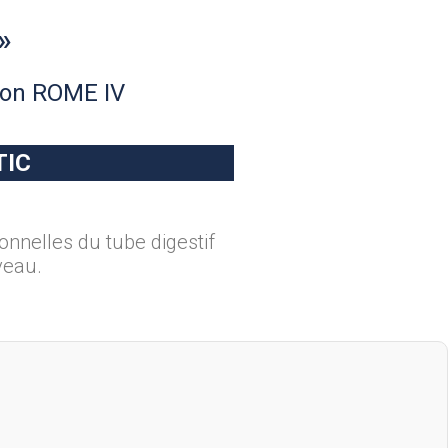
»
tion ROME IV
TIC
nnelles du tube digestif
veau.