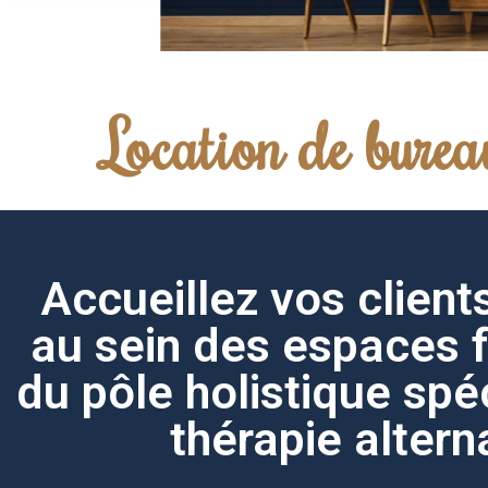
Location de burea
Accueillez vos client
au sein des espaces 
du pôle holistique spéc
thérapie altern