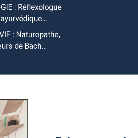
E : Réflexologue
e ayurvédique…
E : Naturopathe,
leurs de Bach…