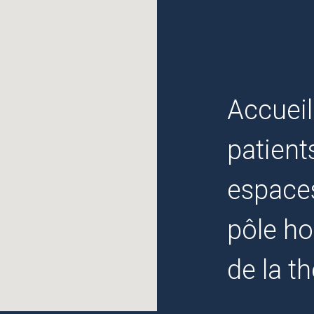
Accueil
patient
espaces
pôle ho
de la th