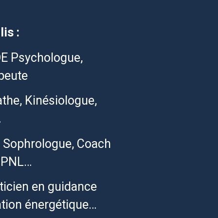
is :
E Psychologue,
apeute
e, Kinésiologue,
…
 Sophrologue, Coach
en PNL…
cien en guidance
ation énergétique…