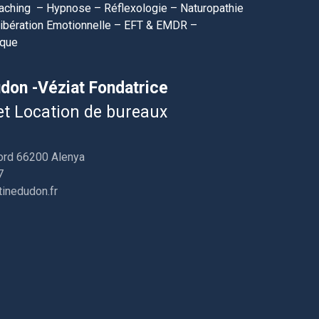
aching – Hypnose – Réflexologie – Naturopathie
libération Emotionnelle – EFT & EMDR –
aque
udon -Véziat Fondatrice
t Location de bureaux
Nord 66200 Alenya
7
tinedudon.fr