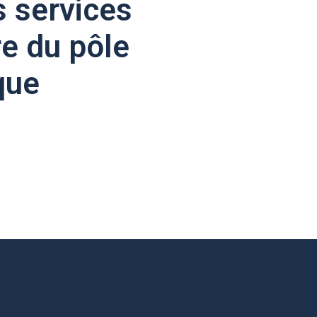
s services
re du pôle
que