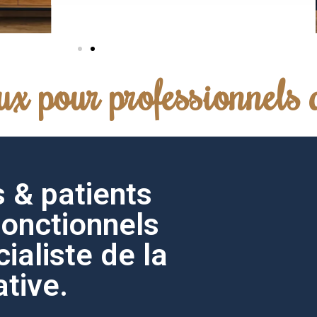
ux pour professionnels 
s & patients
fonctionnels
ialiste de la
ative.