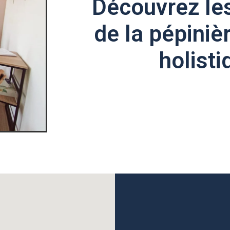
Découvrez le
de la pépiniè
holisti