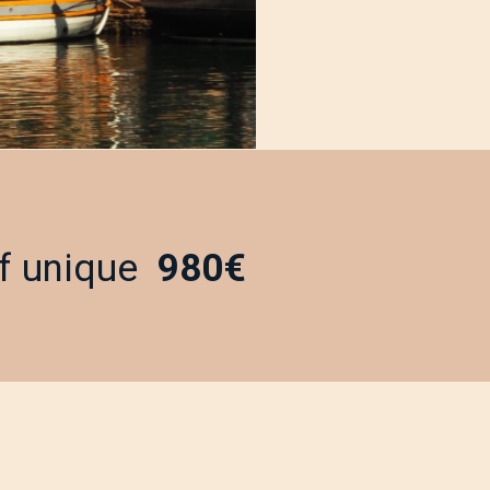
if unique
980€
,
ie