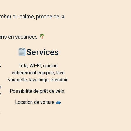
Cham
me
ercher du calme, proche de la
rtons en vacances
Services
s
Télé, WI-FI, cuisine
entièrement équipée, lave
vaisselle, lave linge, étendoir.
s
Possibilité de prêt de vélo.
e
Location de voiture
x