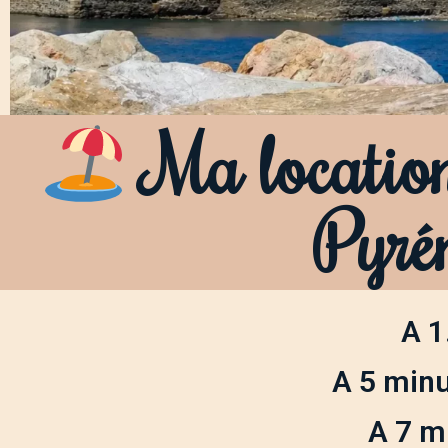
Ma location
Pyré
A 1
A 5 minu
A 7 m