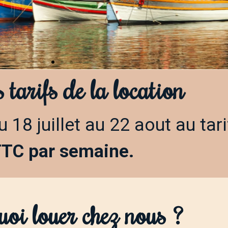
 tarifs de la location
 barques catalanes
18 juillet au 22 aout au tar
 qui restaurent ce véritable patrimoine maritime local
 leur savoir-faire et vous expliqueront comment ils
TC par semaine.
s traditionnelles multicolores. Visite unique garant
!
oi louer chez nous ?