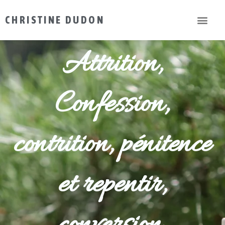
CHRISTINE DUDON
Attrition,
Confession,
contrition, pénitence
et repentir,